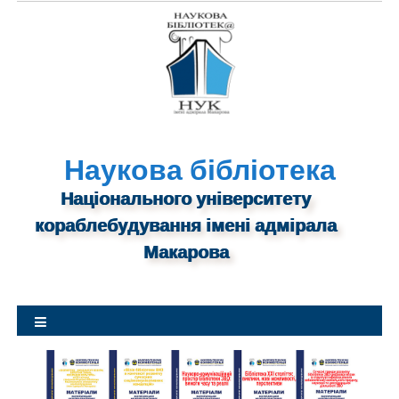
S
k
i
p
t
o
c
o
n
Наукова бібліотека
t
Національного університету
e
n
кораблебудування імені адмірала
t
Макарова