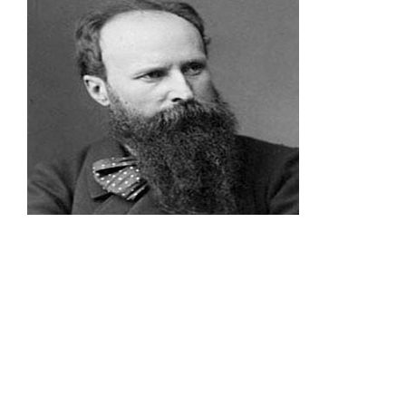
7 грудня о 9.00 в читальному залі Головного
корпусу (ауд.645) відбудеться історичний
екскурс за темою: «В.В.Верещагін – людина
легендарної долі та слави», який присвячено
175-річчю від дня народження видатного
художника. Запрошуємо провести час разом з