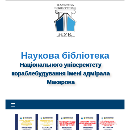
S
k
i
p
t
o
c
o
n
Наукова бібліотека
t
Національного університету
e
n
кораблебудування імені адмірала
t
Макарова