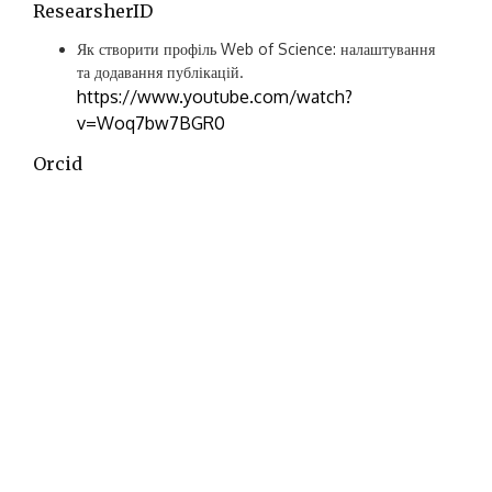
ResearsherID
Як створити профіль Web of Science: налаштування
та додавання публікацій.
https://www.youtube.com/watch?
v=Woq7bw7BGR0
Orcid
https://orcid.org/register
Google Академія
https://www.youtube.com/watch?
v=D9cLXf44mco
МОВА САЙТУ