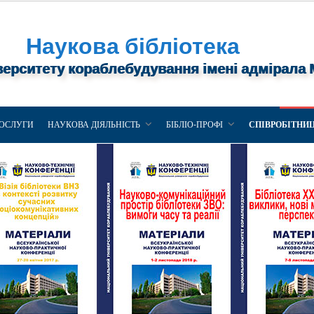
Наукова бібліотека
верситету кораблебудування імені адмірала
ОСЛУГИ
НАУКОВА ДІЯЛЬНІСТЬ
БІБЛІО-ПРОФІ
СПІВРОБІТНИ