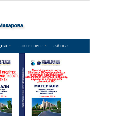
 Макарова
ЦТВО
БІБЛІО-РЕПОРТЕР
САЙТ НУК