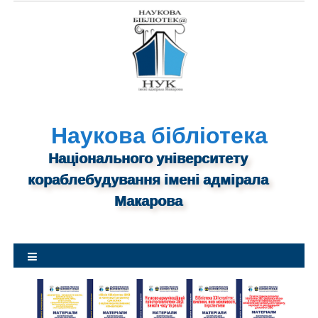
S
k
i
p
t
o
c
o
n
Наукова бібліотека
t
Національного університету
e
n
кораблебудування імені адмірала
t
Макарова