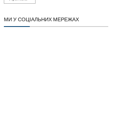
МИ У СОЦІАЛЬНИХ МЕРЕЖАХ
Facebook
YouTube
Цифрові сервіси Наукової бібліотеки 