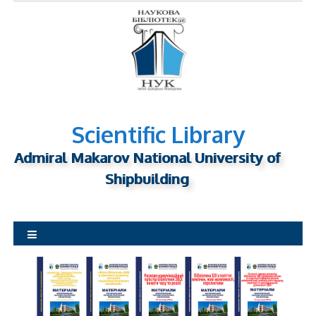
S
k
i
p
t
o
c
o
Scientific Library
n
Admiral Makarov National University of
t
Shipbuilding
e
n
t