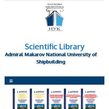
S
k
i
p
t
o
c
o
Scientific Library
n
Admiral Makarov National University of
t
Shipbuilding
e
n
t