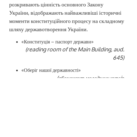
розкривають цінність основного Закону
України
,
відображають найважливіші історичні
моменти конституційного процесу на складному
шляху державотворення України
.
«Конституція – паспорт держави»
(reading room of the Main Building, aud.
645)
«Оберіг нашої державності»
(
абонемент молодших курсiв
Машинобудiвного
навчально-наукового iнституту
,
Навчально-наукового
iнституту комп’ютерних та iнженерно-
технологiчних наук
, aud. 549)
«Конституція на захисті права»