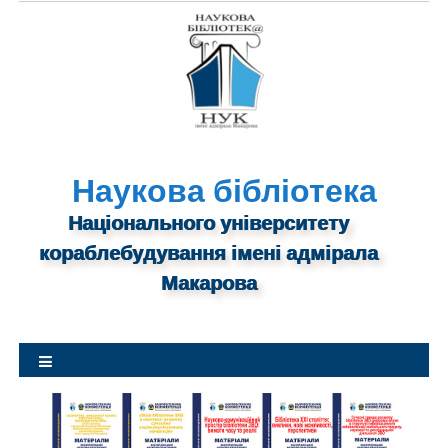
S
k
i
p
t
o
c
o
n
Наукова бібліотека
t
Національного університету
e
n
кораблебудування імені адмірала
t
Макарова