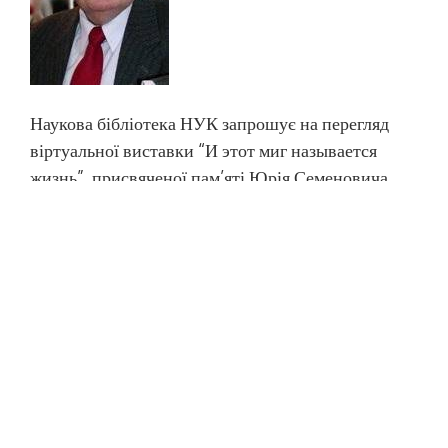
Наукова бібліотека НУК запрошує на перегляд
віртуальної виставки “И этот миг называется
жизнь”, присвяченої пам’яті Юрія Семеновича
Крючкова, доктора технічних наук, професора,
історика, заслуженого працівника культури
України, почесного громадянина Миколаєва.
МОВА САЙТУ