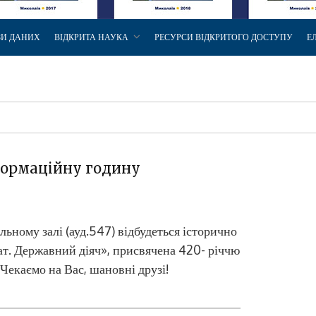
ЗИ ДАНИХ
ВІДКРИТА НАУКА
РЕСУРСИ ВІДКРИТОГО ДОСТУПУ
Е
формаційну годину
льному залі (ауд.547) відбудеться історично
т. Державний діяч», присвячена 420- річчю
Чекаємо на Вас, шановні друзі!