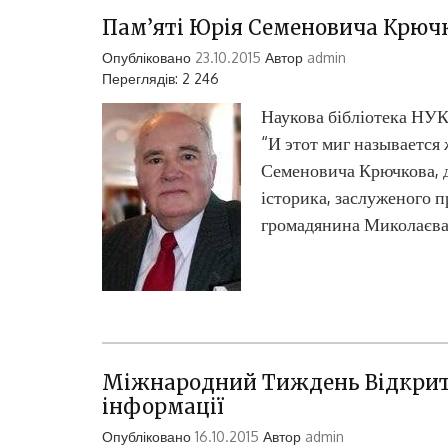
Пам’яті Юрія Семеновича Крюч
Опубліковано
23.10.2015
Автор
admin
Переглядів: 2 246
Наукова бібліотека НУК
“И этот миг называется 
Семеновича Крючкова, д
історика, заслуженого 
громадянина Миколаєва
Міжнародний Тиждень Відкрито
інформації
Опубліковано
16.10.2015
Автор
admin