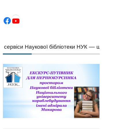
Facebook
YouTube
рвіси Наукової бібліотеки НУК — швидкий підбір 