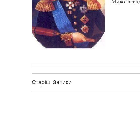
Миколаєва).
Н
Старіші Записи
а
в
і
г
а