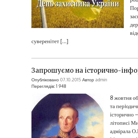
Пор
зас
дер
від
суверенітет […]
Запрошуємо на історично-інфо
Опубліковано
07.10.2015
Автор
admin
Переглядів: 1 948
8 жовтня об
та перiоди
історично –
літописі Ми
адмірала О.