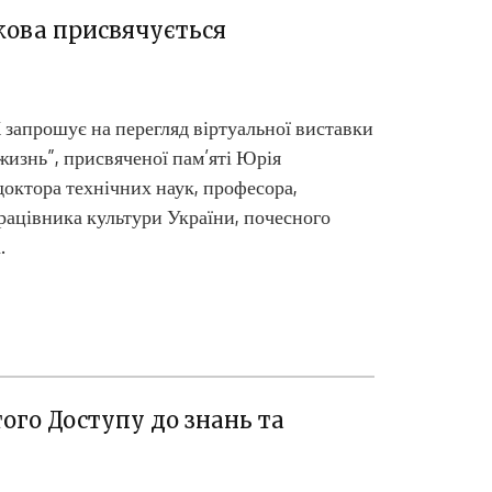
кова присвячується
 запрошує на перегляд віртуальної виставки
жизнь”, присвяченої пам’яті Юрія
Цифрові се
октора технічних наук, професора,
працівника культури України, почесного
.
го Доступу до знань та