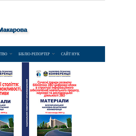
 Макарова
ЦТВО
БІБЛІО-РЕПОРТЕР
САЙТ НУК