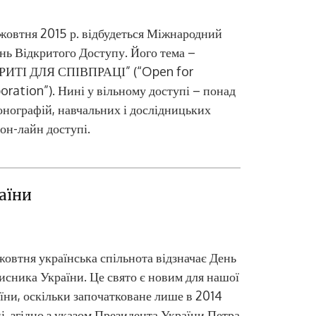
жовтня 2015 р. відбудеться Міжнародний
ь Відкритого Доступу. Його тема –
РИТІ ДЛЯ СПІВПРАЦІ” (“Open for
oration”). Нині у вільному доступі – понад
монографій, навчальних і дослідницьких
он-лайн доступі.
аїни
жовтня українська спільнота відзначає День
исника України. Це свято є новим для нашої
їни, оскільки започатковане лише в 2014
і, згідно з указом Президента України Петра