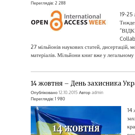
Переглядів: 2 288
19-25 
Тижден
“ВІДК
Collab
27 мільйонів наукових статей, дисертацій, 
матеріалів. Мільйони книг вже у легальному 
14 жовтня – День захисника Укр
Опубліковано
12.10.2015
Автор
admin
Переглядів: 1 980
14 
зах
кра
роц