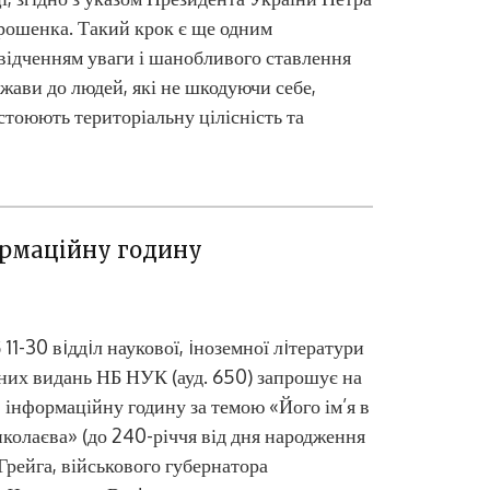
ошенка. Такий крок є ще одним
відченням уваги і шанобливого ставлення
жави до людей, які не шкодуючи себе,
стоюють територіальну цілісність та
рмаційну годину
 11-30 вiддiл наукової, iноземної лiтератури
чних видань НБ НУК (ауд. 650) запрошує на
 інформаційну годину за темою «Його ім’я в
колаєва» (до 240-річчя від дня народження
Грейга, військового губернатора