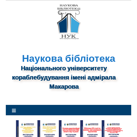
S
k
i
p
t
o
c
o
n
Наукова бібліотека
t
Національного університету
e
n
кораблебудування імені адмірала
t
Макарова