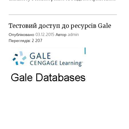
Тестовий доступ до ресурсів Gale
Опубліковано
03.12.2015
Автор
admin
Переглядів: 2 207
З 10 листопада по 9 грудня 2015 року НБ НУК,
як учаснику проекту ELibUkr відкрито тестовий
доступ до інформаційних ресурсів компанії
Gale Cengage Learning – беззаперечного