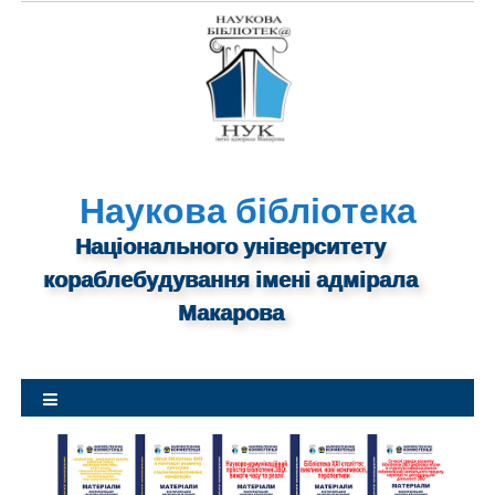
S
k
i
p
t
o
c
o
n
Наукова бібліотека
t
Національного університету
e
n
кораблебудування імені адмірала
t
Макарова