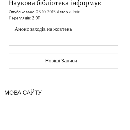
Наукова бібліотека інформує
Опубліковано
05.10.2015
Автор
admin
Переглядів: 2 011
Анонс заходів на жовтень
Н
Новіші Записи
а
в
і
г
МОВА САЙТУ
а
ц
і
я
з