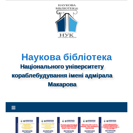
S
k
i
p
t
o
c
o
Наукова бібліотека
n
Національного університету
t
кораблебудування імені адмірала
e
n
Макарова
t