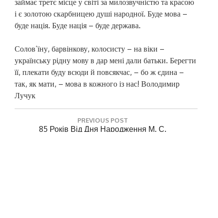
займає третє місце у світі за милозвучністю та красою
і є золотою скарбницею душі народної. Буде мова –
буде нація. Буде нація – буде держава.
Солов’їну, барвінкову, колосисту – на віки –
українську рідну мову в дар мені дали батьки. Берегти
її, плекати буду всюди й повсякчас, – бо ж єдина –
так, як мати, – мова в кожного із нас! Володимир
Лучук
Н
PREVIOUS POST
а
P
85 Років Від Дня Народження М. С.
R
Вінграновського
в
E
і
V
NEXT POST
г
I
N
Вебінари Українською Від Clarivate У Листопаді
O
а
E
Та Грудні 2021 Року
U
X
ц
S
T
P
і
P
O