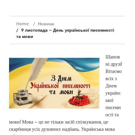
Home
Новини
9 листопада – День української писемності
та мови
Шанов
ні друзі!
Вітаємо
всіх з
Днем
українс
ької
писемн
ості та
мови! Мова – це не тільки засіб спілкування, це
скарбниця усіх духовних надбань. Українська мова