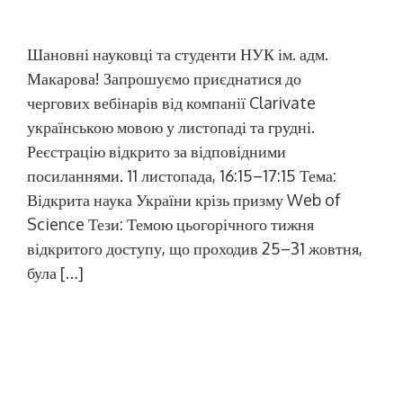
Шановні науковці та студенти НУК ім. адм.
Макарова! Запрошуємо приєднатися до
чергових вебінарів від компанії Clarivate
українською мовою у листопаді та грудні.
Реєстрацію відкрито за відповідними
посиланнями. 11 листопада, 16:15–17:15 Тема:
Відкрита наука України крізь призму Web of
Science Тези: Темою цьогорічного тижня
відкритого доступу, що проходив 25–31 жовтня,
була […]
9 листопада – День української
писемності та мови