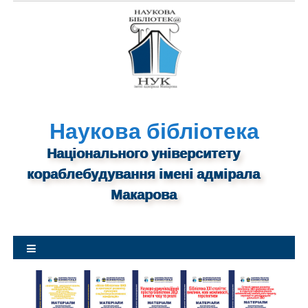
S
k
i
p
t
o
c
o
n
Наукова бібліотека
t
Національного університету
e
n
кораблебудування імені адмірала
t
Макарова