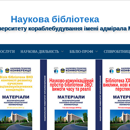
Наукова бібліотека
верситету кораблебудування імені адмірала
ПОСЛУГИ
НАУКОВА ДІЯЛЬНІСТЬ
БІБЛІО-ПРОФІ
СПІВРОБІТНИ