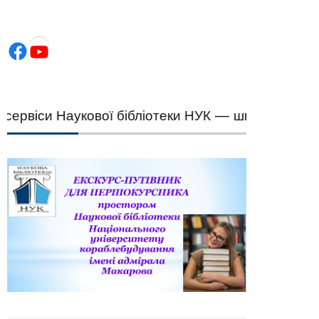
Facebook
YouTube
віси Наукової бібліотеки НУК — швидкий підбір н