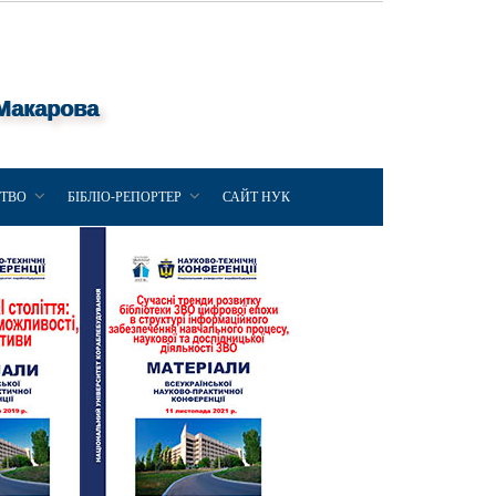
 Макарова
ЦТВО
БІБЛІО-РЕПОРТЕР
САЙТ НУК