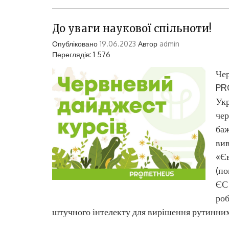
До уваги наукової спільноти!
Опубліковано
19.06.2023
Автор
admin
Переглядів: 1 576
Чер
PR
Ук
чер
ба
вив
«Єв
(по
ЄС 
роб
штучного інтелекту для вирішення рутинних