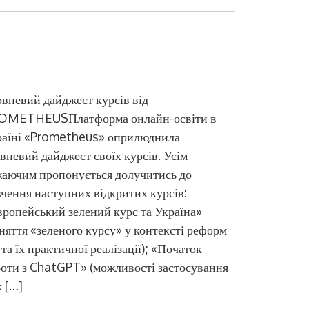
вневий дайджест курсів від
OMETHEUSПлатформа онлайн-освіти в
раїні «Prometheus» оприлюднила
вневий дайджест своїх курсів. Усім
жаючим пропонується долучитись до
чення наступних відкритих курсів:
ропейський зелений курс та Україна»
няття «зеленого курсу» у контексті реформ
та їх практичної реалізації); «Початок
оти з ChatGPT» (можливості застосування
 […]