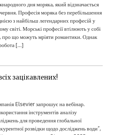
народного дня моряка, який відзначається
червня. Професія моряка без перебільшення
днією з найбільш легендарних професій у
ому світі. Морські професії втілюють у собі
, про що можуть мріяти романтики. Однак
робота […]
Цифрові сер
всіх зацікавлених!
панія Elsevier запрошує на вебінар.
користання інструментів аналізу
ліджень для проведення глобальної
курентної розвідки щодо досліджень води”,