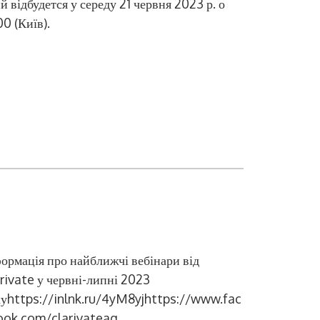
й відбудется у середу 21 червня 2023 р. о
00 (Київ).
ормація про найближчі вебінари від
rivate у червні-липні 2023
уhttps://inlnk.ru/4yM8yjhttps://www.fac
ook.com/clarivateag