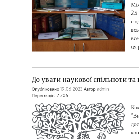
Між
25 
є о
всь
все
ця 
До уваги наукової спільноти та 
Опубліковано
19.06.2023
Автор
admin
Переглядів: 2 206
Ком
“Ви
дос
кон