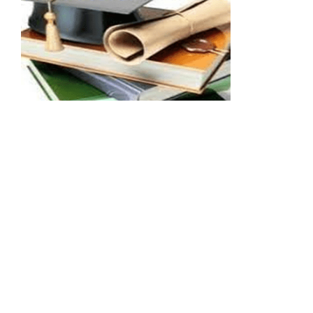
Шановні друзі! Ми раді повідомити Вас про
нові надходження видань до нашої книгозбірні
протягом квітня – червня 2023 року. Ці видання
стануть у нагоді студентам, викладачам та
науковцям. Запрошуємо завітати до Наукової
бібліотеки (Новий корпус НУК ім. адм.