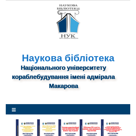
S
k
i
p
t
o
c
o
n
Наукова бібліотека
t
Національного університету
e
n
кораблебудування імені адмірала
t
Макарова