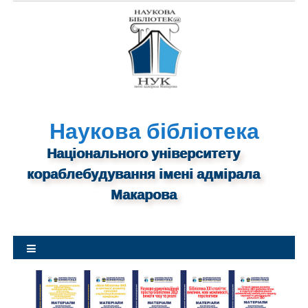
S
k
i
p
t
o
c
o
n
Наукова бібліотека
t
Національного університету
e
n
кораблебудування імені адмірала
t
Макарова