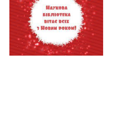
Колектив Наукової бібліотеки НУК імені
адмірала Макарова щиро вітає університетську
спільноту з Новим роком та Різдвом Христовим!
МОВА САЙТУ