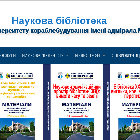
Наукова бібліотека
верситету кораблебудування імені адмірала
ПОСЛУГИ
НАУКОВА ДІЯЛЬНІСТЬ
БІБЛІО-ПРОФІ
СПІВРОБІТНИ