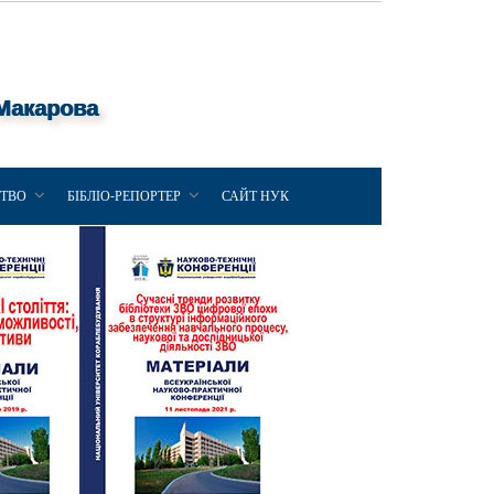
 Макарова
ЦТВО
БІБЛІО-РЕПОРТЕР
САЙТ НУК