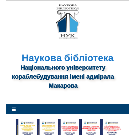
S
k
i
p
t
o
c
o
Наукова бібліотека
n
Національного університету
t
кораблебудування імені адмірала
e
n
Макарова
t