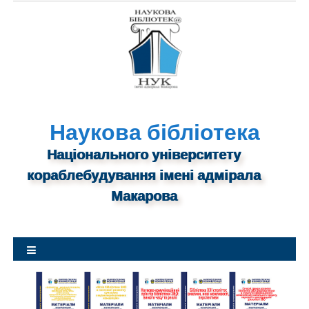
S
k
i
p
t
o
c
o
Наукова бібліотека
n
Національного університету
t
кораблебудування імені адмірала
e
n
Макарова
t