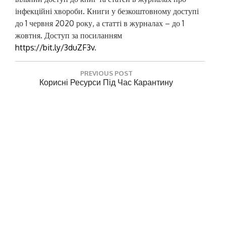
інфекційні хвороби. Книги у безкоштовному доступі
до 1 червня 2020 року, а статті в журналах – до 1
жовтня. Доступ за посиланням
https://bit.ly/3duZF3v
.
Н
PREVIOUS POST
а
P
Корисні Ресурси Під Час Карантину
R
в
E
і
NEXT POST
V
N
Безкоштовні Ресурси На Project MUSE Під Час
г
I
E
COVID-19
O
а
X
U
T
ц
S
P
P
і
O
Залишити відповідь
O
S
я
S
T
Ваша e-mail адреса не оприлюднюватиметься.
з
T
:
Обов’язкові поля позначені
*
:
а
п
Коментар
*