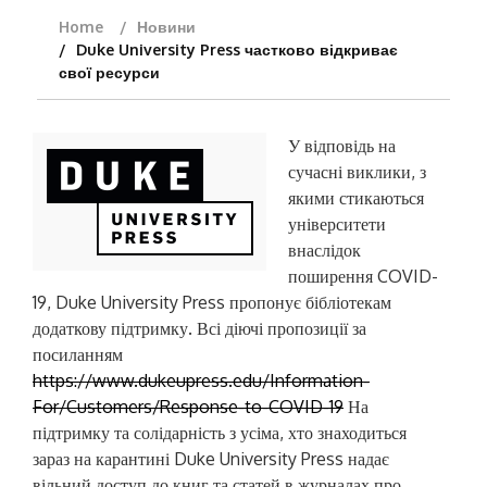
Home
Новини
Duke University Press частково відкриває
свої ресурси
У відповідь на
сучасні виклики, з
якими стикаються
університети
внаслідок
поширення COVID-
19, Duke University Press пропонує бібліотекам
додаткову підтримку. Всі діючі пропозиції за
посиланням
https://www.dukeupress.edu/Information-
For/Customers/Response-to-COVID-19
На
підтримку та солідарність з усіма, хто знаходиться
зараз на карантині Duke University Press надає
вільний доступ до книг та статей в журналах про