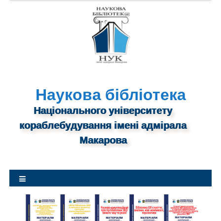
S
k
i
p
t
o
c
o
Наукова бібліотека
n
Національного університету
t
кораблебудування імені адмірала
e
n
Макарова
t