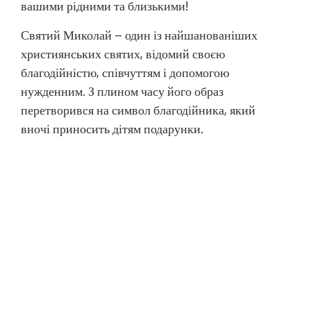
вашими рідними та близькими!
Святий Миколай – один із найшанованіших
християнських святих, відомий своєю
благодійністю, співчуттям і допомогою
нужденним. З плином часу його образ
перетворився на символ благодійника, який
вночі приносить дітям подарунки.
День святого Миколая залишається одним із
найбільш поширених та улюблених свят в
Україні. Він об’єднує людей різних вікових та
соціальних груп, надаючи можливість дарувати
іншим тепло і турботу. Це свято символізує
добро, взаємодопомогу та віру в дива і стає ще
більш важливим для збереження духовних та
культурних традицій, особливо в умовах
нинішньої складної ситуації в країні, коли люди