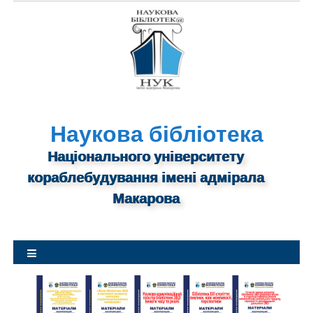
S
k
i
p
t
o
c
o
Наукова бібліотека
n
Національного університету
t
кораблебудування імені адмірала
e
n
Макарова
t