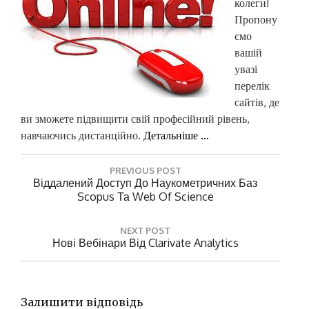
колеги!
Пропону
ємо
вашій
увазі
перелік
сайтів, де
ви зможете підвищити свій професійний рівень,
навчаючись дистанційно.
Детальніше …
Н
PREVIOUS POST
а
P
Віддалений Доступ До Наукометричних Баз
R
Scopus Та Web Of Science
в
E
і
V
NEXT POST
г
I
N
Нові Вебінари Від Clarivate Analytics
O
а
E
U
X
ц
S
T
P
і
P
Залишити відповідь
O