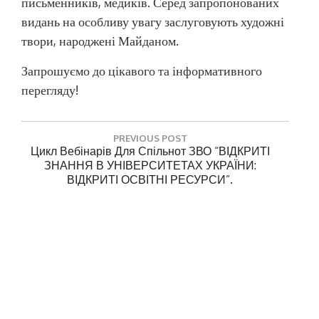
письменників, медиків. Серед запропонованих
видань на особливу увагу заслуговують художні
твори, народжені Майданом.
Запрошуємо до цікавого та інформативного
перегляду!
Н
PREVIOUS POST
а
P
Цикл Вебінарів Для Спільнот ЗВО “ВІДКРИТІ
R
ЗНАННЯ В УНІВЕРСИТЕТАХ УКРАЇНИ:
в
E
ВІДКРИТІ ОСВІТНІ РЕСУРСИ”.
і
V
г
I
NEXT POST
O
а
N
Науково-Практичний Семінар «Трансформація
U
E
Діяльності Бібліотек ЗВО В Період Глобальних
ц
S
X
Викликів»
P
і
T
O
P
я
S
O
з
T
S
Залишити відповідь