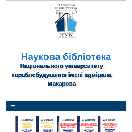
S
k
i
p
t
o
c
o
Наукова бібліотека
n
Національного університету
t
кораблебудування імені адмірала
e
n
Макарова
t