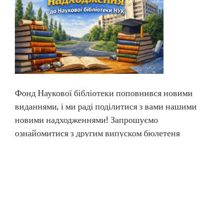
Фонд Наукової бібліотеки поповнився новими
виданнями, і ми раді поділитися з вами нашими
новими надходженнями! Запрошуємо
ознайомитися з другим випуском бюлетеня
«Нові надходження», у якому представлено
видання, що надійшли до бібліотеки у квітні–
червні 2026 року. Бюлетень структуровано
відповідно до таблиць УДК. У межах кожного
розділу бібліографічні записи розміщено за
алфавітом […]