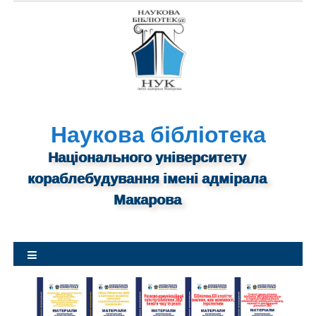
S
k
i
p
t
o
c
o
n
Наукова бібліотека
t
Національного університету
e
n
кораблебудування імені адмірала
t
Макарова