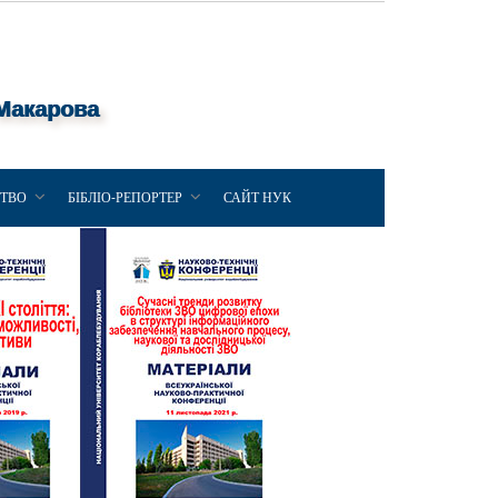
 Макарова
ЦТВО
БІБЛІО-РЕПОРТЕР
САЙТ НУК