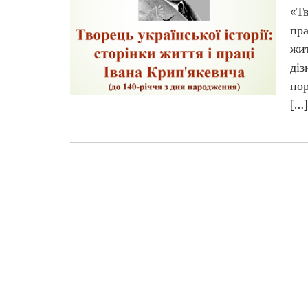
«Тв
пра
жит
діз
пор
[…]