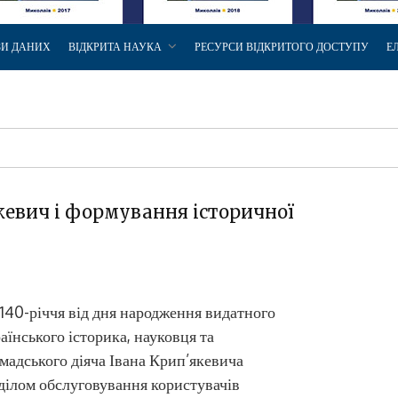
ЗИ ДАНИХ
ВІДКРИТА НАУКА
РЕСУРСИ ВІДКРИТОГО ДОСТУПУ
Е
якевич і формування історичної
140-річчя від дня народження видатного
аїнського історика, науковця та
мадського діяча Івана Крип’якевича
ділом обслуговування користувачів