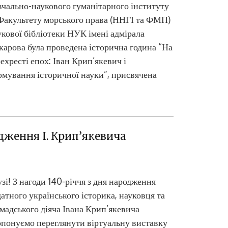
чально-наукового гуманітарного інституту
Факультету морського права (ННГІ та ФМП)
кової бібліотеки НУК імені адмірала
арова була проведена історична година “На
ехресті епох: Іван Крип’якевич і
мування історичної науки”, присвячена
Ци
одження І. Крип’якевича
зі! З нагоди 140-річчя з дня народження
атного українського історика, науковця та
мадського діяча Івана Крип’якевича
понуємо переглянути віртуальну виставку