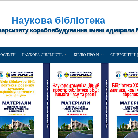
Наукова бібліотека
верситету кораблебудування імені адмірала
ПОСЛУГИ
НАУКОВА ДІЯЛЬНІСТЬ
БІБЛІО-ПРОФІ
СПІВРОБІТНИ