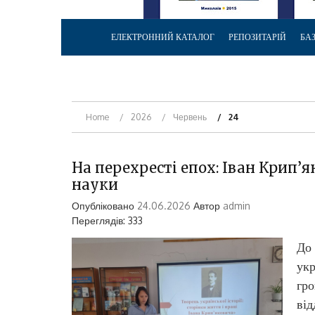
ЕЛЕКТРОННИЙ КАТАЛОГ
РЕПОЗИТАРІЙ
БА
Home
2026
Червень
24
На перехресті епох: Іван Крип’
науки
Опубліковано
24.06.2026
Автор
admin
Переглядів: 333
До 
укр
гро
від