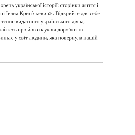
орець української історії: сторінки життя і
ці Івана Крип’якевич» . Відкрийте для себе
тєпис видатного українського діяча,
найтесь про його наукові доробки та
иньте у світ людини, яка повернула нашій