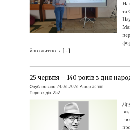
Нав
та 
Нау
Мак
пер
фор
його життю та […]
25 червня – 140 років з дня нар
Опубліковано
24.06.2026
Автор
admin
Переглядів: 252
Дру
вид
гро
про