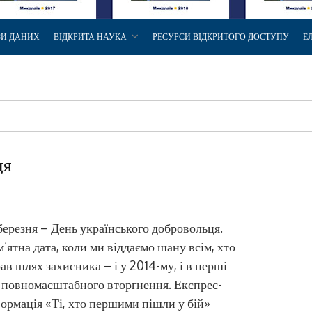
ЗИ ДАНИХ
ВІДКРИТА НАУКА
РЕСУРСИ ВІДКРИТОГО ДОСТУПУ
Е
ця
березня – День українського добровольця.
’ятна дата, коли ми віддаємо шану всім, хто
ав шлях захисника – і у 2014-му, і в перші
 повномасштабного вторгнення. Експрес-
ормація «Ті, хто першими пішли у бій»