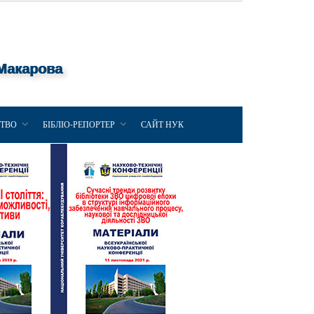
 Макарова
ЦТВО
БІБЛІО-РЕПОРТЕР
САЙТ НУК