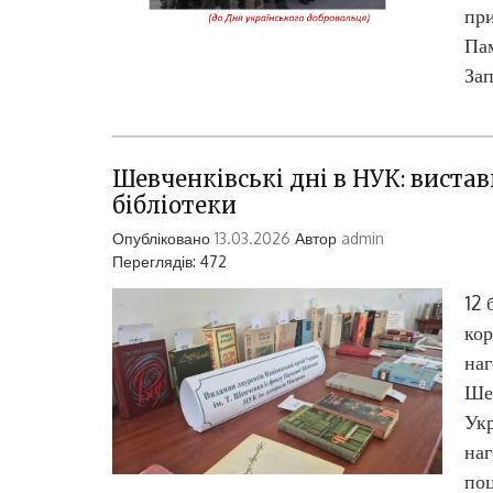
при
Пам
За
Шевченківські дні в НУК: виста
бібліотеки
Опубліковано
13.03.2026
Автор
admin
Переглядів: 472
12 
кор
наг
Шев
Укр
наг
поц