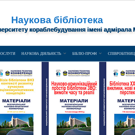
Наукова бібліотека
верситету кораблебудування імені адмірала
ПОСЛУГИ
НАУКОВА ДІЯЛЬНІСТЬ
БІБЛІО-ПРОФІ
СПІВРОБІТНИ