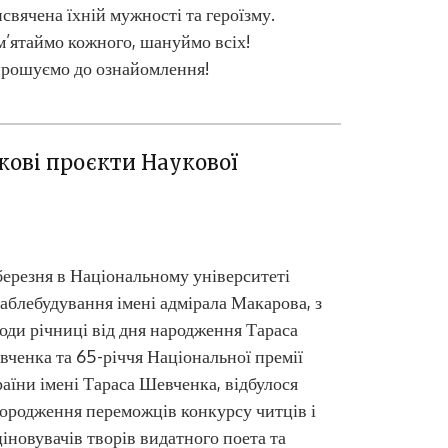
свячена їхній мужності та героїзму.
’ятаймо кожного, шануймо всіх!
прошуємо до ознайомлення!
Цифров
вкові проєкти Наукової
березня в Національному університеті
аблебудування імені адмірала Макарова, з
оди річниці від дня народження Тараса
ченка та 65-річчя Національної премії
аїни імені Тараса Шевченка, відбулося
ородження переможців конкурсу читців і
іновувачів творів видатного поета та