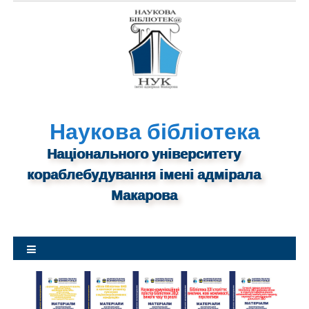
S
k
i
p
t
o
c
o
n
Наукова бібліотека
t
Національного університету
e
n
кораблебудування імені адмірала
t
Макарова