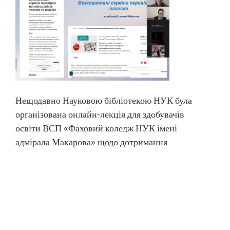
Нещодавно Науковою бібліотекою НУК була
організована онлайн-лекція для здобувачів
освіти ВСП «Фаховий коледж НУК імені
адмірала Макарова» щодо дотримання
принципів академічної доброчесності.
Академічна доброчесність – важливий елемент
якісної освіти та етичної поведінки в
академічному середовищі. Під час лекції
студенти 1–4 курсів дізналися, що саме включає
поняття «академічна доброчесність», його