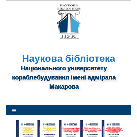
S
k
i
p
t
o
c
o
n
Наукова бібліотека
t
Національного університету
e
n
кораблебудування імені адмірала
t
Макарова