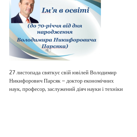
27 листопада святкує свій ювілей Володимир
Никифорович Парсяк – доктор економічних
наук, професор, заслужений діяч науки і техніки
України, академік Академії економічних наук
України. Шановний Володимире
Никифоровичу! Колектив Наукової бібліотеки
НУК імені адмірала Макарова щиро вітає Вас з
Ювілеєм! Пишаємося, що Ви є поціновувачем