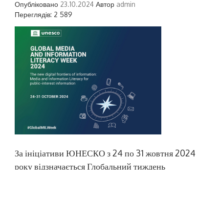
Опубліковано
23.10.2024
Автор
admin
Переглядів: 2 589
За ініціативи ЮНЕСКО з 24 по 31 жовтня 2024
року відзначається Глобальний тиждень
медійної та інформаційної грамотності. Темою
Тижня є«Нові цифрові межі інформації:
медійна та інформаційна грамотність для