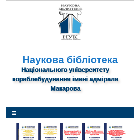
S
k
i
p
t
o
c
o
n
Наукова бібліотека
t
Національного університету
e
n
кораблебудування імені адмірала
t
Макарова