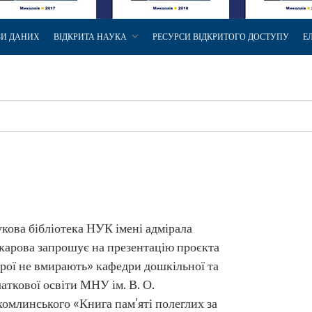
ЗИ ДАНИХ
ВІДКРИТА НАУКА
РЕСУРСИ ВІДКРИТОГО ДОСТУПУ
Е
кова бібліотека НУК імені адмірала
арова запрошує на презентацію проєкта
рої не вмирають» кафедри дошкільної та
аткової освіти МНУ ім. В. О.
омлинського «Книга пам’яті полеглих за