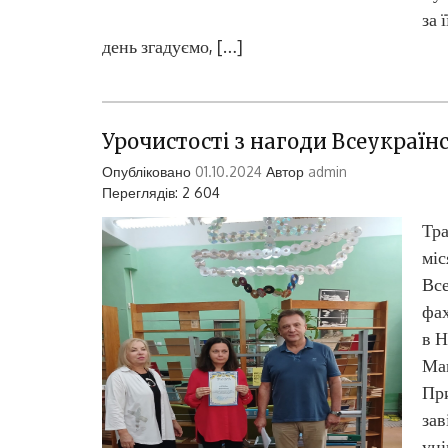
за 
день згадуємо, […]
Урочистості з нагоди Всеукраїнс
Опубліковано
01.10.2024
Автор
admin
Переглядів: 2 604
Тра
міс
Все
фах
в Н
Мак
При
зав
уні