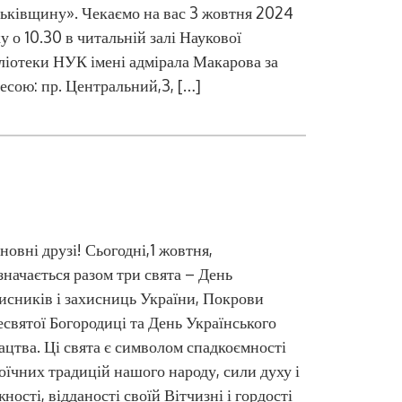
ьківщину». Чекаємо на вас 3 жовтня 2024
у о 10.30 в читальній залі Наукової
ліотеки НУК імені адмірала Макарова за
есою: пр. Центральний,3, […]
Цифро
овні друзі! Сьогодні,1 жовтня,
значається разом три свята – День
исників і захисниць України, Покрови
святої Богородиці та День Українського
ацтва. Ці свята є символом спадкоємності
оїчних традицій нашого народу, сили духу і
ності, відданості своїй Вітчизні і гордості