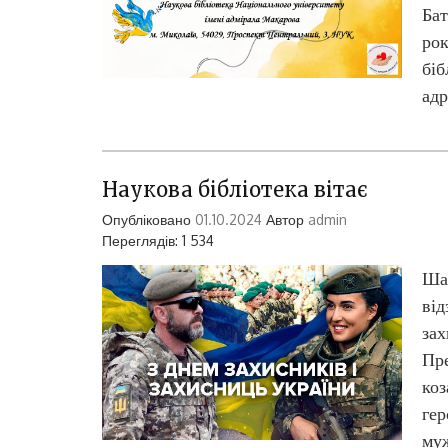
Бат
рок
біб
адр
Наукова бібліотека вітає
Опубліковано
01.10.2024
Автор
admin
Переглядів: 1 534
Шан
від
зах
Пре
коз
гер
муж