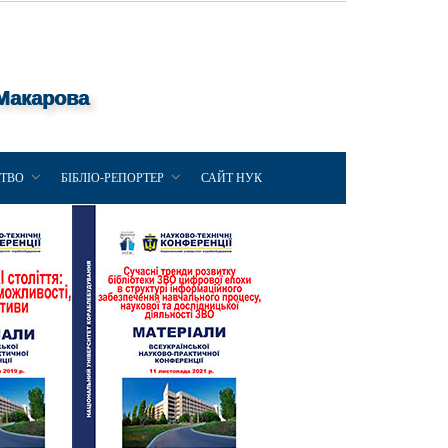
 Макарова
ЦТВО
БІБЛІО-РЕПОРТЕР
САЙТ НУК