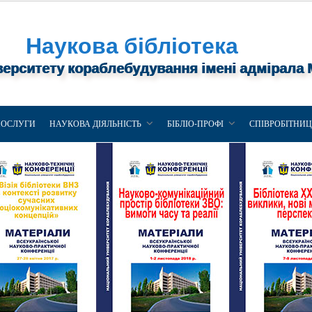
Наукова бібліотека
верситету кораблебудування імені адмірала
ПОСЛУГИ
НАУКОВА ДІЯЛЬНІСТЬ
БІБЛІО-ПРОФІ
СПІВРОБІТНИ