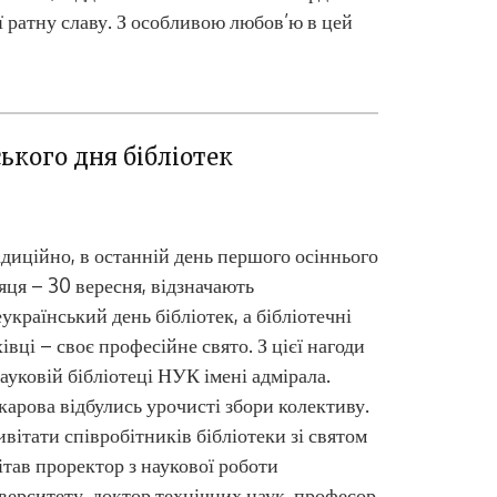
її ратну славу. З особливою любов’ю в цей
ького дня бібліотек
диційно, в останній день першого осіннього
яця – 30 вересня, відзначають
український день бібліотек, а бібліотечні
івці – своє професійне свято. З цієї нагоди
ауковій бібліотеці НУК імені адмірала.
арова відбулись урочисті збори колективу.
вітати співробітників бібліотеки зі святом
ітав проректор з наукової роботи
верситету, доктор технічних наук, професор