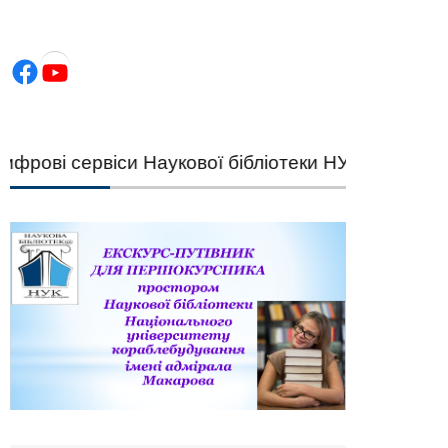
Facebook
YouTube
ві сервіси Наукової бібліотеки НУК — швидкий п