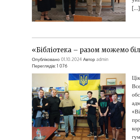
[…]
«Бібліотека – разом можемо б
Опубліковано
01.10.2024
Автор
admin
Переглядів: 1 076
Цік
Все
обс
адм
«Ві
про
кор
гум