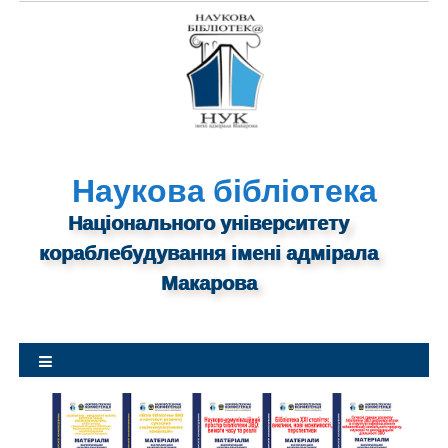
S
k
i
p
t
o
c
o
n
Наукова бібліотека
t
Національного університету
e
n
кораблебудування імені адмірала
t
Макарова