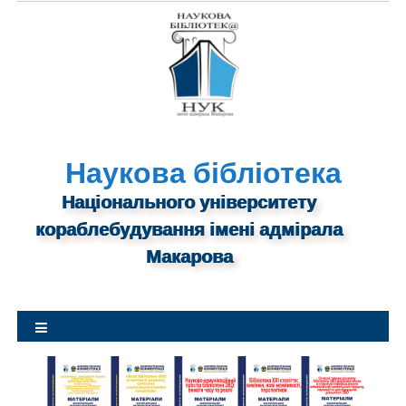
S
k
i
p
t
o
c
o
n
Наукова бібліотека
t
Національного університету
e
n
кораблебудування імені адмірала
t
Макарова