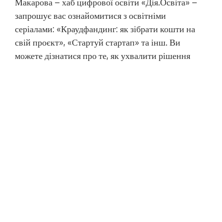
Макарова – хаб цифрової освіти «Дія.Освіта» –
запрошує вас ознайомитися з освітніми
серіалами: «Краудфандинг: як зібрати кошти на
свій проєкт», «Стартуй стартап» та інш. Ви
можете дізнатися про те, як ухвалити рішення
про створення власного проєкту, які є різновиди
проєктів тощо. Надихнути на створення […]
МОВА САЙТУ