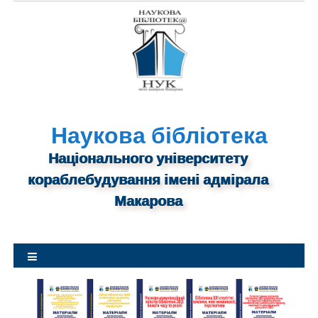
S
k
i
p
t
o
c
o
n
Наукова бібліотека
t
Національного університету
e
n
кораблебудування імені адмірала
t
Макарова