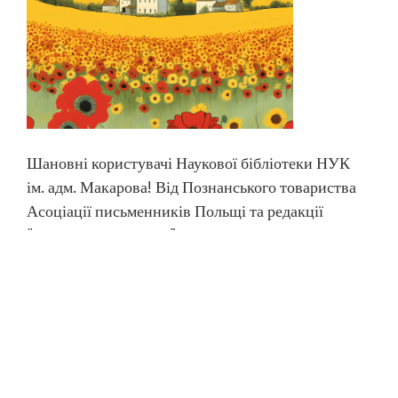
Шановні користувачі Наукової бібліотеки НУК
ім. адм. Макарова! Від Познанського товариства
Асоціації письменників Польщі та редакції
“Поетичних Зошитів” Наукова бібліотека НУК
ім. адм. Макарова отримала в електронному
вигляді Польсько-українську антологію “Хто
вам дозволив так чудово жити” під редакцією
Давида Юнга та Луції Дудзінської. Ця
найновіша публікація побачила світ у серії […]