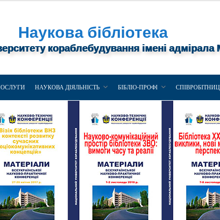
Наукова бібліотека
верситету кораблебудування імені адмірала
ПОСЛУГИ
НАУКОВА ДІЯЛЬНІСТЬ
БІБЛІО-ПРОФІ
СПІВРОБІТНИ