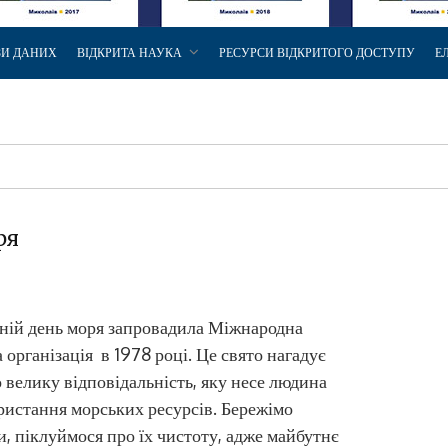
ЗИ ДАНИХ
ВІДКРИТА НАУКА
РЕСУРСИ ВІДКРИТОГО ДОСТУПУ
Е
ря
ній день моря запровадила Міжнародна
 організація в 1978 році. Це свято нагадує
 велику відповідальність, яку несе людина
ристання морських ресурсів. Бережімо
, піклуймося про їх чистоту, адже майбутнє