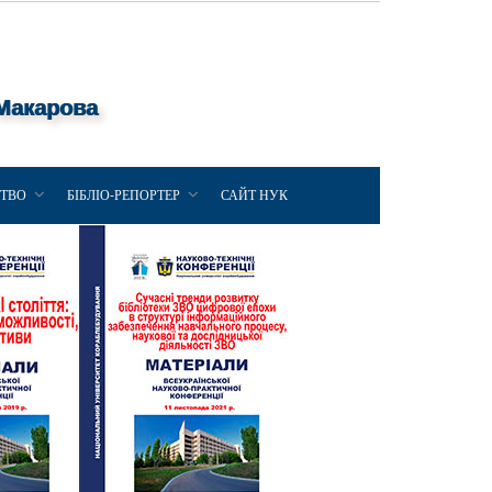
 Макарова
ЦТВО
БІБЛІО-РЕПОРТЕР
САЙТ НУК