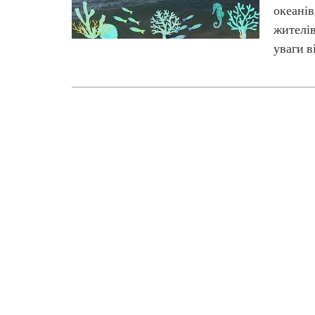
океанів
жителів
уваги в