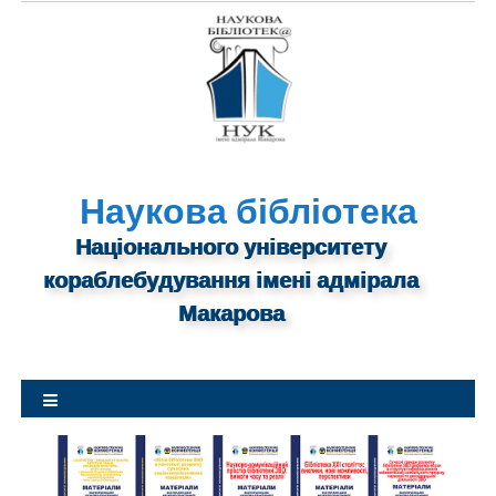
S
k
i
p
t
o
c
o
n
Наукова бібліотека
t
Національного університету
e
n
кораблебудування імені адмірала
t
Макарова