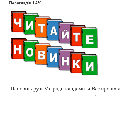
Переглядів: 1 451
Шановні друзі!Ми раді повідомити Вас про нові
надходження видань до нашої книгозбірні
протягом січня – березня 2023 року. Ці видання
стануть у нагоді науковцям, викладачам та
студентам. Запрошуємо завітати до Наукової
бібліотеки (Новий корпус НУК ім. адм.