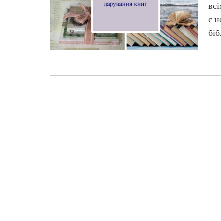
всі
є н
біб