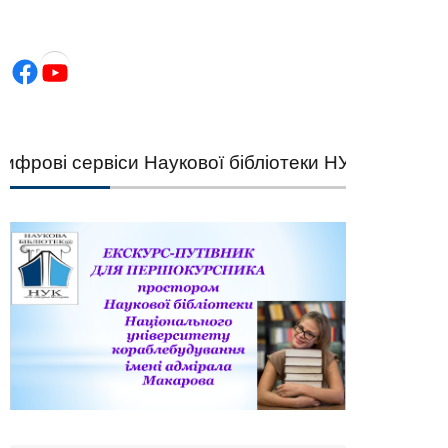
Facebook
YouTube
ові сервіси Наукової бібліотеки НУК — швидкий п