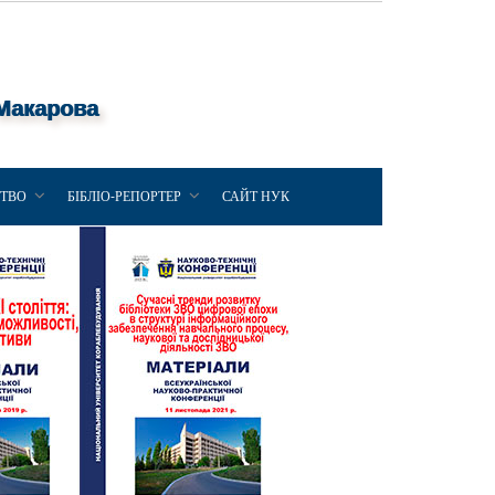
 Макарова
ЦТВО
БІБЛІО-РЕПОРТЕР
САЙТ НУК