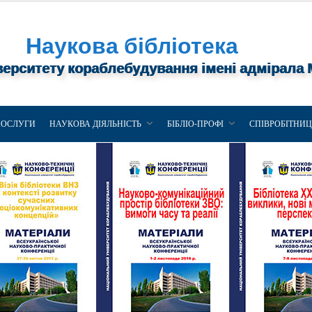
Наукова бібліотека
верситету кораблебудування імені адмірала
ПОСЛУГИ
НАУКОВА ДІЯЛЬНІСТЬ
БІБЛІО-ПРОФІ
СПІВРОБІТНИ