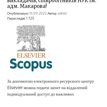
викладачів, співробітників НУК ім.
адм. Макарова!
Опубліковано
15.09.2022
Автор
admin
Переглядів: 1 725
За допомогою електронного ресурсного центру
Elsevier можна подати запит на віддалений
індивідуальний доступ до важливих
дослідницьких інструментів компанії:•
реферативної, бібліографічної бази даних