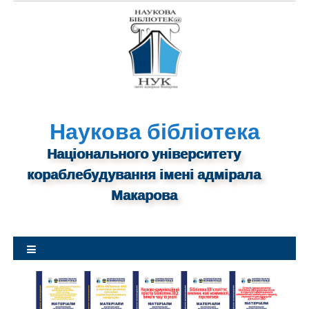
S
k
i
p
t
o
c
o
n
Наукова бібліотека
t
Національного університету
e
n
кораблебудування імені адмірала
t
Макарова