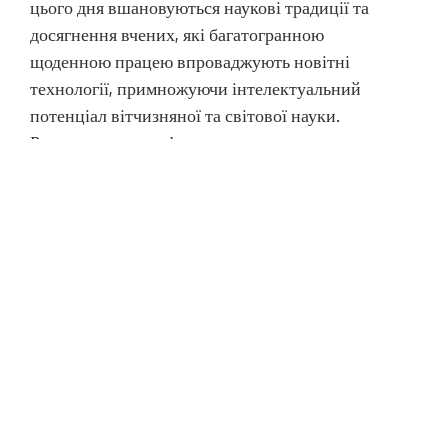
цього дня вшановуються наукові традиції та
досягнення вчених, які багатогранною
щоденною працею впроваджують новітні
технології, примножуючи інтелектуальний
потенціал вітчизняної та світової науки.
Розвиток науки, ефективне використання
результатів наукової діяльності, впровадження
новітніх […]
Наукова бібліотека інформує:
надано доступ до платформи
Research4Life
Опубліковано
20.05.2022
Автор
admin
Переглядів: 1 292