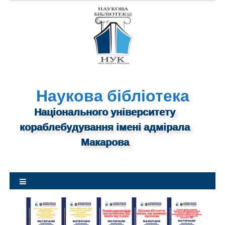
S
k
i
p
t
o
c
o
n
Наукова бібліотека
t
Національного університету
e
n
кораблебудування імені адмірала
t
Макарова