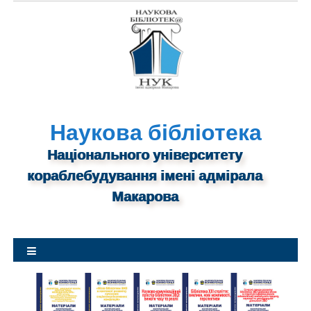
S
k
i
p
t
o
c
o
n
Наукова бібліотека
t
Національного університету
e
n
кораблебудування імені адмірала
t
Макарова