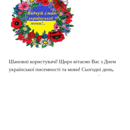
Шановні користувачі! Щиро вітаємо Вас з Днем
української писемності та мови! Сьогодні день,
коли у нас є нагода вклонитися Слову в його
красі та виразності, влучності та розмаїтті. Мова
– душа нації, як величний Дніпро, увібрала
струмочки слів, приказок, думок, текстів,
живого спілкування. Бажаємо Вам оберігати та
розвивати українську мову, […]