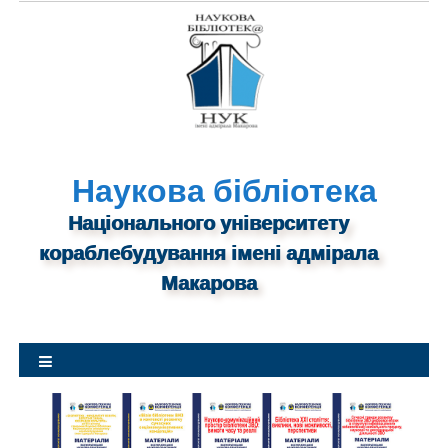
S
k
i
p
t
o
c
o
n
Наукова бібліотека
t
Національного університету
e
n
кораблебудування імені адмірала
t
Макарова