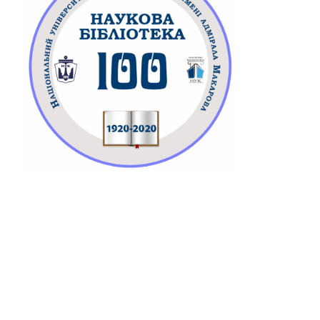
Шановні студенти, викладачі, науковці,
співробітники університету! Запрошуємо на
виставку Hand Made “Майстерність рук
людських”, яка експонується з 30 вересня по 9
жовтня в читальному залі Головного корпусу
(ауд. 645). Чекаємо на Вас!