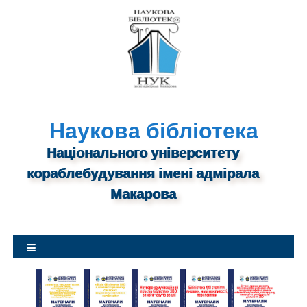
S
k
i
p
t
o
c
o
n
Наукова бібліотека
t
Національного університету
e
n
кораблебудування імені адмірала
t
Макарова