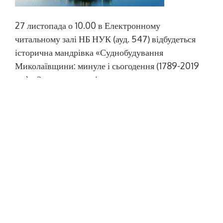
27 листопада о 10.00 в Електронному
читальному залі НБ НУК (ауд. 547) відбудеться
історична мандрівка «Суднобудування
Миколаївщини: минуле і сьогодення (1789-2019
рр.)». Запрошуємо всіх в захоплюючу подорож
по легендарним сторінкам історії міста
Миколаєва!
МОВА САЙТУ