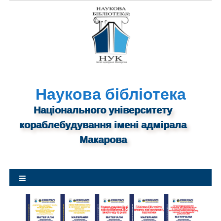
S
k
i
p
t
o
c
o
n
Наукова бібліотека
t
Національного університету
e
n
кораблебудування імені адмірала
t
Макарова