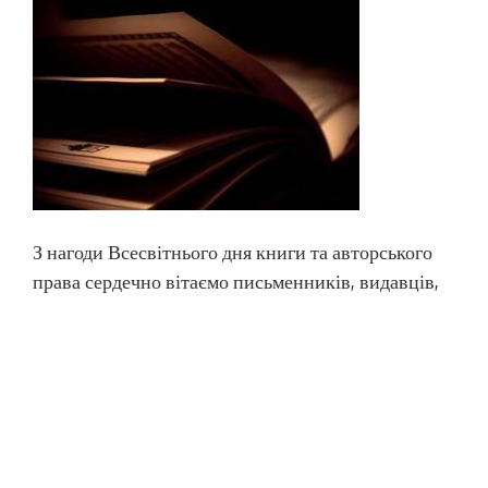
З нагоди Всесвітнього дня книги та авторського
права сердечно вітаємо письменників, видавців,
бібліотечних працівників,
книгорозповсюджувачів, усіх шанувальників
книги зі святом та запрошуємо 25 квітня об
11.30 в Електронний читальний зал (ауд. 547) на
відеолекторій «Її величність – Книга!». Чекаємо
на Вас!