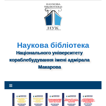
S
k
i
p
t
o
c
o
n
Наукова бібліотека
t
Національного університету
e
n
кораблебудування імені адмірала
t
Макарова