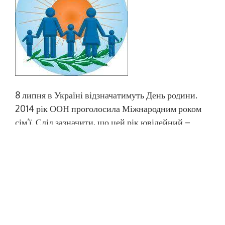
8 липня в Україні відзначатимуть День родини.
2014 рік ООН проголосила Міжнародним роком
сім’ї. Слід зазначити, що цей рік ювілейний –
20-й, саме стільки років минуло з моменту
оголошення першого «Року сім’ї». День родини
в нашій державі відносно молоде свято, але
міцна родина, повага до батька та матері –
споконвічні […]