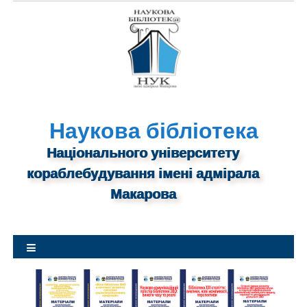
S
k
i
p
t
o
c
o
n
Наукова бібліотека
t
Національного університету
e
n
кораблебудування імені адмірала
t
Макарова