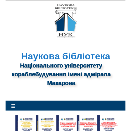
S
k
i
p
t
o
c
o
Наукова бібліотека
n
Національного університету
t
кораблебудування імені адмірала
e
n
Макарова
t