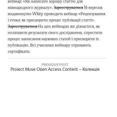
вебінар: «Як написати хорошу статтю для
міжнародного журналу».
Зареєструватися
16 вересня
видавництво Wiley проводить вебінар «Рецензування
і етика: як прискорити процес публікації статті».
Зареєструватися
На цих вебінарах ви дізнаєтеся, як
поліпшити результати свого дослідження, спростити
процес написання наукових статей і прискорити їх
публікацію. Всі учасники вебінару отримають
сертифікати.
Н
PREVIOUS POST
а
P
Project Muse Open Access Content – Колекція
R
Електронних Книг Для Бібліотек
в
E
і
V
NEXT POST
г
I
N
Доступ До Колекції Електронних Книг
O
а
E
Видавництва Springer Nature
U
X
ц
S
T
P
і
P
O