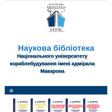
S
k
i
p
t
o
c
o
Наукова бібліотека
n
Національного університету
t
кораблебудування імені адмірала
e
n
Макарова
t