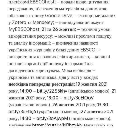
платформі EBSCOhost; – поради щодо цитування,
передавання, збереження матеріалів за допомогою
облікового запису Google Drive; – експорт метаданих
у Zotero та Mendeley; – індивідуальний акаунт
MyEBSCOhost.
21 та 26 жовтня:
– технічні умови
використання ресурсу; – можливі проблеми пошуку
та аналізу інформації; – визначення наявності
українських журналів у базах даних EBSCO; –
використання ключових слів кирилицею; – корисні
поради з організації пошуку інформації для
досвідченого користувача. Мова вебінарів –
українська та англійська. Для участі у заходах
необхідна попередня реєстрація:
19 жовтня
2021
року,
14:00
–
bit.ly/2ZS5khv
(англійською мовою).
21
жовтня
2021 року,
13:00
–
bit.ly/3uElOoV
(українською мовою).
26 жовтня
2021 року,
13:30
–
bit.ly/3uEt6J6
(українською мовою).
27 жовтня
2021
року,
14:30
–
bit.ly/3oAjwpM
(англійською мовою).
Детальніше
https://cutt.ly/NRhzxAN
Нагадуємо, що