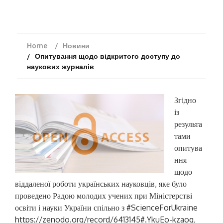
Home
Новини
Опитування щодо відкритого доступу до
наукових журналів
Згідно
із
результа
тами
опитува
ння
щодо
віддаленої роботи українських науковців, яке було
проведено Радою молодих учених при Міністерстві
освіти і науки України спільно з #ScienceForUkraine
https://zenodo.org/record/6413145#.YkuEo-kzaog,