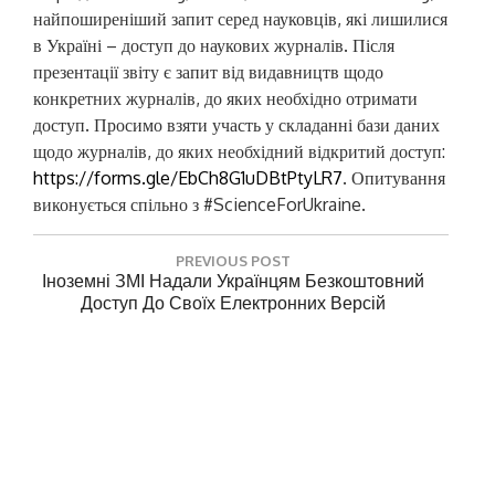
найпоширеніший запит серед науковців, які лишилися
в Україні – доступ до наукових журналів. Після
презентації звіту є запит від видавництв щодо
конкретних журналів, до яких необхідно отримати
доступ. Просимо взяти участь у складанні бази даних
щодо журналів, до яких необхідний відкритий доступ:
https://forms.gle/EbCh8G1uDBtPtyLR7
. Опитування
виконується спільно з #ScienceForUkraine.
Н
PREVIOUS POST
а
P
Іноземні ЗМІ Надали Українцям Безкоштовний
R
Доступ До Своїх Електронних Версій
в
E
і
V
NEXT POST
г
I
N
Інформація Про Можливості Для Українських
O
а
E
Науковців, Викладачів Та Студентів, Які
U
X
Дозволили Б Продовжувати Наукову,
ц
S
T
Викладацьку Та Навчальну Діяльність
P
і
P
O
O