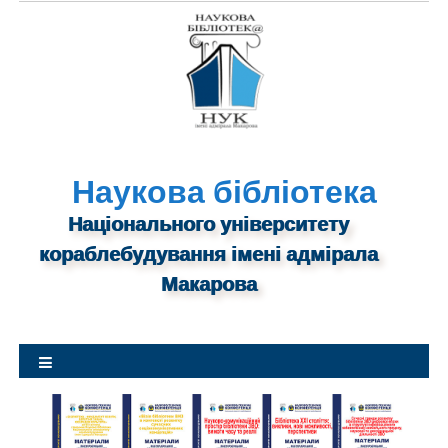
S
k
i
p
t
o
c
o
Наукова бібліотека
n
Національного університету
t
кораблебудування імені адмірала
e
n
Макарова
t