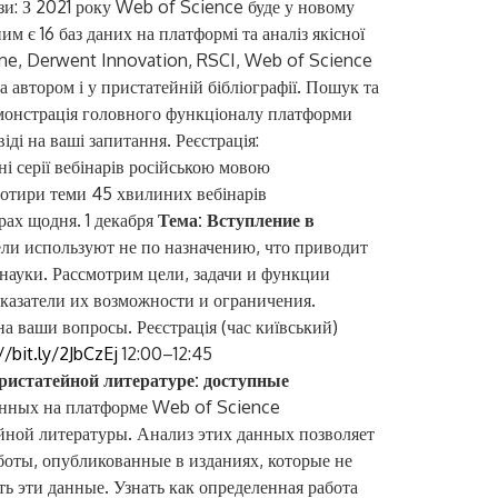
зи: З 2021 року Web of Science буде у новому
м є 16 баз даних на платформі та аналіз якісної
ine, Derwent Innovation, RSCI, Web of Science
 автором і у пристатейній бібліографії. Пошук та
демонстрація головного функціоналу платформи
іді на ваші запитання. Реєстрація:
 серії вебінарів російською мовою
і чотири теми 45 хвилиних вебінарів
рах щодня. 1 декабря
Тема: Вступление в
ли используют не по назначению, что приводит
ауки. Рассмотрим цели, задачи и функции
азатели их возможности и ограничения.
а ваши вопросы. Реєстрація (час київський)
//bit.ly/2JbCzEj
12:00–12:45
пристатейной литературе: доступные
нных на платформе Web of Science
йной литературы. Анализ этих данных позволяет
аботы, опубликованные в изданиях, которые не
 эти данные. Узнать как определенная работа