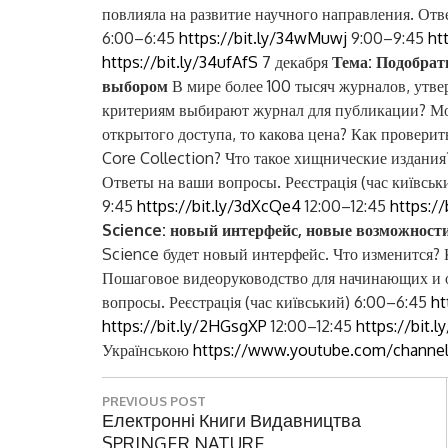
повлияла на развитие научного направления. Отве
6:00–6:45
https://bit.ly/34wMuwj
9:00–9:45
ht
https://bit.ly/34ufAfS
7 декабря
Тема: Подобрат
выбором
В мире более 100 тысяч журналов, утв
критериям выбирают журнал для публикации? Мо
открытого доступа, то какова цена? Как провери
Core Collection? Что такое хищнические издания
Ответы на ваши вопросы. Реєстрація (час київсь
9:45
https://bit.ly/3dXcQe4
12:00–12:45
https:/
Science: новый интерфейс, новые возможност
Science будет новый интерфейс. Что изменится? 
Пошаговое видеоруководство для начинающих и 
вопросы. Реєстрація (час київський) 6:00–6:45
ht
https://bit.ly/2HGsgXP
12:00–12:45
https://bit.l
Українською
https://www.youtube.com/channe
Н
PREVIOUS POST
а
P
Електронні Книги Видавництва
R
SPRINGER NATURE