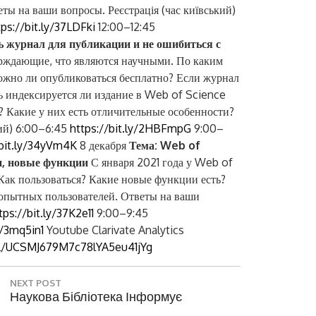
ты на ваши вопросы. Реєстрація (час київський)
tps://bit.ly/37LDFki
12:00–12:45
ь журнал для публикации и не ошибиться с
ерждающие, что являются научными. По каким
жно ли опубликоваться бесплатно? Если журнал
ть индексируется ли издание в Web of Science
? Какие у них есть отличительные особенности?
кий) 6:00–6:45
https://bit.ly/2HBFmpG
9:00–
/bit.ly/34yVm4K
8 декабря
Тема: Web of
и, новые функции
С января 2021 года у Web of
Как пользоваться? Какие новые функции есть?
опытных пользователей. Ответы на ваши
tps://bit.ly/37K2e11
9:00–9:45
y/3mq5in1
Youtube Clarivate Analytics
l/UCSMJ679M7c78lYA5eu41jYg
NEXT POST
N
Наукова Бібліотека Інформує
E