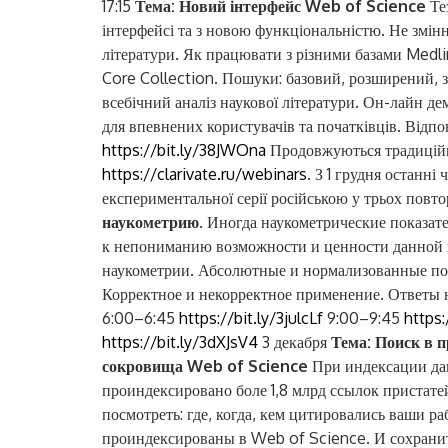
17:15
Тема: Новий інтерфейс Web of Science
Те
інтерфейсі та з новою функціональністю. Не змінни
літератури. Як працювати з різними базами Medl
Core Collection. Пошуки: базовий, розширений, за
всебічний аналіз наукової літератури. Он-лайн 
для впевнених користувачів та початківців. Відпов
https://bit.ly/38JWOna
Продовжуються традиційні
https://clarivate.ru/webinars
. З 1 грудня останн
експериментальної серії російською у трьох повто
наукометрию.
Иногда наукометрические показате
к непониманию возможности и ценности данной н
наукометрии. Абсолютные и нормализованные пок
Корректное и некорректное применение. Ответы н
6:00–6:45
https://bit.ly/3julcLf
9:00–9:45
https:
https://bit.ly/3dXJsV4
3 декабря
Тема: Поиск в 
сокровища Web of Science
При индексации да
проиндексировано боле 1,8 млрд ссылок пристате
посмотреть: где, когда, кем цитировались ваши р
проиндексированы в Web of Science. И сохранить