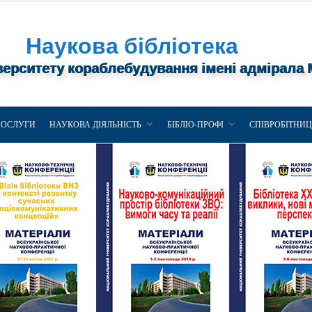
Наукова бібліотека
верситету кораблебудування імені адмірала
ПОСЛУГИ
НАУКОВА ДІЯЛЬНІСТЬ
БІБЛІО-ПРОФІ
СПІВРОБІТНИ