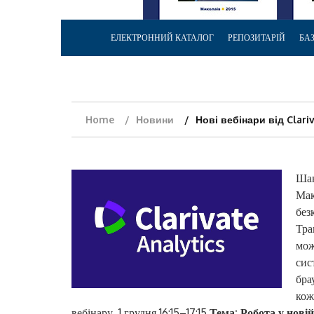
ЕЛЕКТРОННИЙ КАТАЛОГ
РЕПОЗИТАРІЙ
БА
Home
Новини
Нові вебінари від Clari
Шан
Мак
без
Тра
мож
сис
бра
кож
вебінару. 1 грудня 16:15–17:15
Тема: Робота у нов