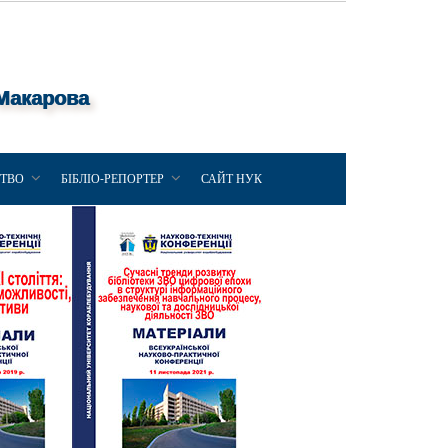
 Макарова
ЦТВО
БІБЛІО-РЕПОРТЕР
САЙТ НУК