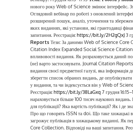
нового року Web of Science змінює інтерфейс. Зм
Оглядовий вебінар по роботі з оновлений інтерф
розширений пошук, аналіз, уточнення та збережен
яких виданнях, які установи, які грантодавці фіна
запитання. Реєстрація:
https://bit.ly/2H2gQxJ
3 гр
Reports
Тези: За даними Web of Science Core Co
Citation Index Expanded Social Science Citation
впливовості видання. Як розраховується даний пока
(не) варто застосовувати. Journal Citation Report
видання своєї предметної галузі, яка інформація д
зберегти список обраних видань, де опублікувати
у видання, та чи індексується він у Web of Scien
Реєстрація:
https://bit.ly/38LaGxq
7 грудня 16:15–
нараховується більше 100 тисяч наукових видань.
для публікації? Яка вартість публікації? Як і де 
Про що говорять ISSN та doi. Що таке хижацькі в
загрожує публікація в хижацькому виданні. Як п
Core Collection. Відповіді на ваші запитання. Реє