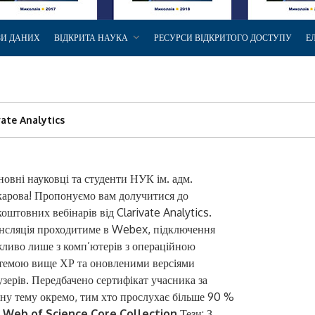
ЗИ ДАНИХ
ВІДКРИТА НАУКА
РЕСУРСИ ВІДКРИТОГО ДОСТУПУ
Е
vate Analytics
овні науковці та студенти НУК ім. адм.
арова! Пропонуємо вам долучитися до
коштовних вебінарів від Clarivate Analytics.
нсляція проходитиме в Webex, підключення
ливо лише з комп’ютерів з операційною
темою вище ХР та оновленими версіями
узерів. Передбачено сертифікат учасника за
ну тему окремо, тим хто прослухає більше 90 %
ій Web of Science Core Collection
Тези: З