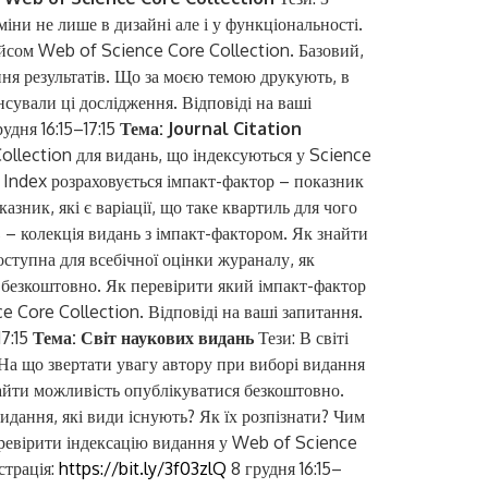
іни не лише в дизайні але і у функціональності.
ейсом Web of Science Core Collection. Базовий,
ня результатів. Що за моєю темою друкують, в
нсували ці дослідження. Відповіді на ваші
удня 16:15–17:15
Тема: Journal Citation
llection для видань, що індексуються у Science
 Index розраховується імпакт-фактор – показник
Цифрові 
зник, які є варіації, що таке квартиль для чого
s – колекція видань з імпакт-фактором. Як знайти
оступна для всебічної оцінки жураналу, як
 безкоштовно. Як перевірити який імпакт-фактор
ce Core Collection. Відповіді на ваші запитання.
17:15
Тема: Світ наукових видань
Тези: В світі
 На що звертати увагу автору при виборі видання
знайти можливість опублікуватися безкоштовно.
идання, які види існують? Як їх розпізнати? Чим
еревірити індексацію видання у Web of Science
страція:
https://bit.ly/3f03zlQ
8 грудня 16:15–