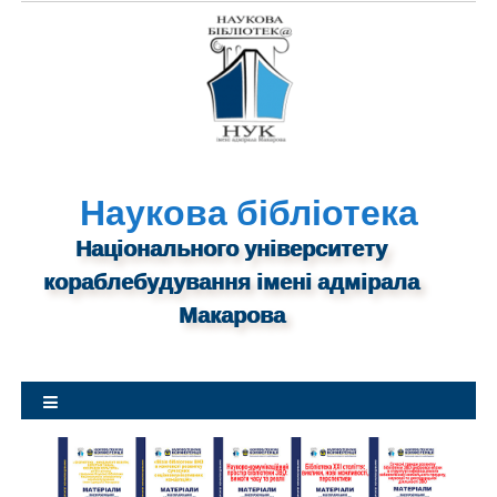
S
k
i
p
t
o
c
o
Наукова бібліотека
n
Національного університету
t
кораблебудування імені адмірала
e
n
Макарова
t