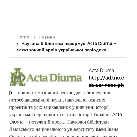
Home
Новини
Наукова бібліотека інформує. Acta Diurna –
електронний архів української періодики
Acta Diurna –
http://ad.lnu.e
du.ua/index.ph
p
– новий вітчизняний ресурс для забезпечення
потреб академічної науки, навчально-освітніх
проектів та усіх зацікавлених у вивченні історії
української періодики та в загалі історії України.
Acta
Diurna – потужний проект Наукової бібліотеки
Львівського національного університету імені Івана
Франка, який передбачає наповнення двох великих