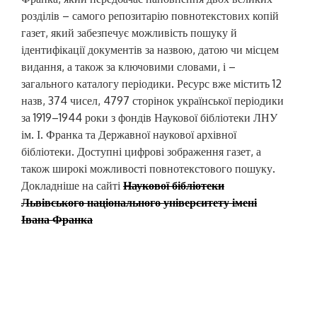
розділів – самого репозитарію повнотекстових копій
газет, який забезпечує можливість пошуку й
ідентифікації документів за назвою, датою чи місцем
видання, а також за ключовими словами, і –
загального каталогу періодики. Ресурс вже містить 12
назв, 374 чисел, 4797 сторінок української періодики
за 1919–1944 роки з фондів Наукової бібліотеки ЛНУ
ім. І. Франка та Державної наукової архівної
бібліотеки. Доступні цифрові зображення газет, а
також широкі можливості повнотекстового пошуку.
Докладніше на сайті
Наукової бібліотеки
Львівського національного університету імені
Івана Франка
Н
PREVIOUS POST
а
P
Наукова Бібліотека До Дня Художника
R
в
E
і
NEXT POST
V
N
Polpred.com Огляд ЗМІ. Повнотекстові Ділові