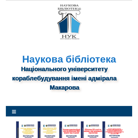
S
k
i
p
t
o
c
o
Наукова бібліотека
n
Національного університету
t
кораблебудування імені адмірала
e
n
Макарова
t