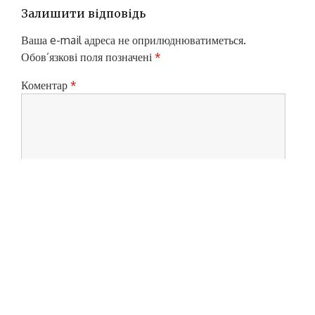
ц
S
P
Залишити відповідь
P
і
O
O
S
я
Ваша e-mail адреса не оприлюднюватиметься.
S
T
Обов’язкові поля позначені
*
з
T
:
:
а
Коментар
*
п
и
с
і
в
Ім'я
*
Email
*