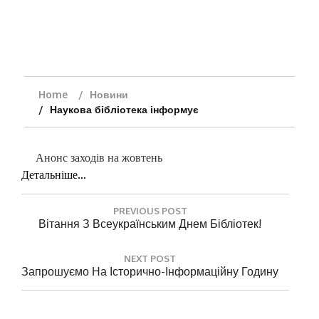
Home
Новини
Наукова бібліотека інформує
Анонс заходів на жовтень
Детальніше…
Н
PREVIOUS POST
а
P
Вітання З Всеукраїнським Днем Бібліотек!
R
в
E
і
NEXT POST
V
N
Запрошуємо На Історично-Інформаційну Годину
г
I
E
O
а
X
U
T