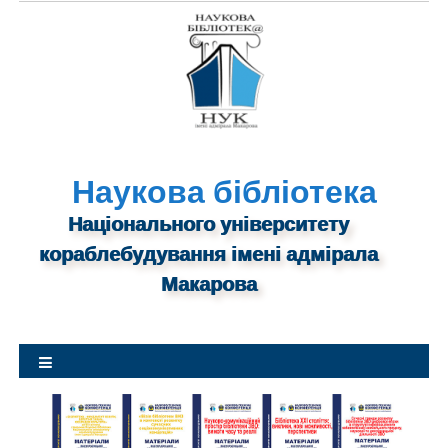
S
k
i
p
t
o
c
o
Наукова бібліотека
n
Національного університету
t
кораблебудування імені адмірала
e
n
Макарова
t