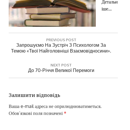
Детальн
іше…
Н
PREVIOUS POST
а
P
Запрошуємо На Зустріч З Психологом За
R
Темою «Твої Найголовніші Взаємовідносини».
в
E
і
V
NEXT POST
г
I
N
До 70-Річчя Великої Перемоги
O
а
E
U
X
ц
S
T
P
і
P
Залишити відповідь
O
O
я
S
S
Ваша e-mail адреса не оприлюднюватиметься.
з
T
T
Обов’язкові поля позначені
*
:
а
:
п
Коментар
*