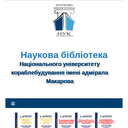
S
k
i
p
t
o
c
o
Наукова бібліотека
n
Національного університету
t
кораблебудування імені адмірала
e
n
Макарова
t